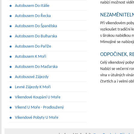
nabízí možnost vidět 
Autobusem Do Itálie
NEZAMĚNITELN
Autobusem Do Řecka
Při víkendovém poby
Autobusem Do Španělska
vyzkoušet tradiční k
s širokou nabídkou m
Autobusem Do Bulharska
Mimojiné se nabízejí
Autobusem Do Paříže
ODPOČINEK, R
Autobusem K Moři
Celý víkendový poby
Autobusem Do Maďarska
Nabízí se večerní r
vína v útulných vin
Autobusové Zájezdy
čtvrtích a i velmi ob
Levné Zájezdy K Moři
Víkendové Koupání U Moře
Víkend U Moře - Prodloužený
Víkendové Pobyty U Moře