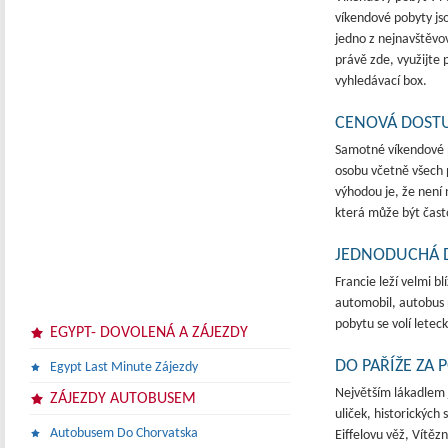
víkendové pobyty js
jedno z nejnavštěvov
právě zde, využijte
vyhledávací box.
CENOVÁ DOST
Samotné víkendové 
osobu včetně všech p
výhodou je, že není
která může být často
JEDNODUCHÁ 
Francie leží velmi bl
automobil, autobus 
pobytu se volí letec
EGYPT- DOVOLENÁ A ZÁJEZDY
DO PAŘÍŽE ZA 
Egypt Last Minute Zájezdy
Největším lákadlem j
ZÁJEZDY AUTOBUSEM
uliček, historických
Autobusem Do Chorvatska
Eiffelovu věž, Vítě