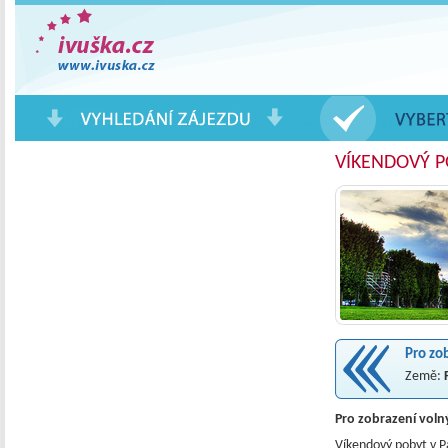
Pobytové Zájezdy a Eurovíkendy
VÍKENDOVÝ P
Pro zo
Země:
Pro zobrazení voln
Víkendový pobyt v P