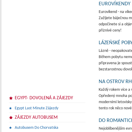
EUROVÍKENDY
Eurovíkend - na víke
Zažijete báječnou m
odpočinete si a obje
příznivé ceny!
LÁZEŇSKÉ POB
Lázně - neopakovatel
Během pobytu nemusí
připravena je spoust
bezstarostnou dovo
NA OSTROV R
Každý rokem více a 
Opředený mnoha pov
EGYPT- DOVOLENÁ A ZÁJEZDY
moderními letovisky 
Egypt Last Minute Zájezdy
tento rok něco nové 
ZÁJEZDY AUTOBUSEM
DO ROMANTICK
Autobusem Do Chorvatska
Nejoblíbenějším ev