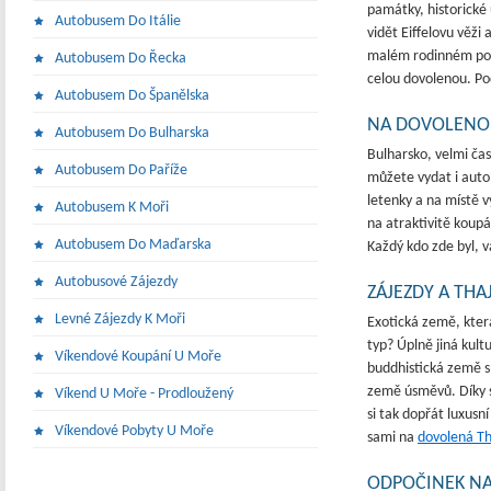
památky, historické 
Autobusem Do Itálie
vidět Eiffelovu věži
malém rodinném podn
Autobusem Do Řecka
celou dovolenou. Po
Autobusem Do Španělska
NA DOVOLENO
Autobusem Do Bulharska
Bulharsko, velmi čas
Autobusem Do Paříže
můžete vydat i auto
letenky a na místě v
Autobusem K Moři
na atraktivitě koupá
Autobusem Do Maďarska
Každý kdo zde byl,
Autobusové Zájezdy
ZÁJEZDY A THA
Levné Zájezdy K Moři
Exotická země, která
typ? Úplně jiná kult
Víkendové Koupání U Moře
buddhistická země s 
země úsměvů. Díky s
Víkend U Moře - Prodloužený
si tak dopřát luxusn
Víkendové Pobyty U Moře
sami na
dovolená Th
ODPOČINEK NA