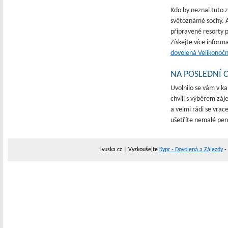
Kdo by neznal tuto z
světoznámé sochy. Al
připravené resorty p
Získejte více inform
dovolená Velikonočn
NA POSLEDNÍ C
Uvolnilo se vám v ka
chvíli s výběrem záje
a velmi rádi se vrac
ušetříte nemalé pen
ivuska.cz | Vyzkoušejte
Kypr - Dovolená a Zájezdy
- 