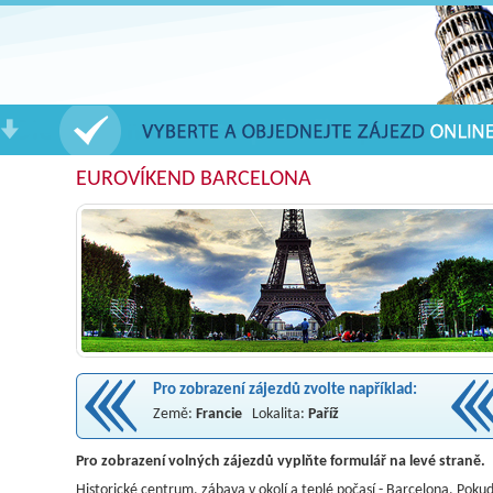
EUROVÍKEND BARCELONA
Pro zobrazení zájezdů zvolte například:
Země:
Francie
Lokalita:
Paříž
Pro zobrazení volných zájezdů vyplňte formulář na levé straně.
Historické centrum, zábava v okolí a teplé počasí - Barcelona. Poku