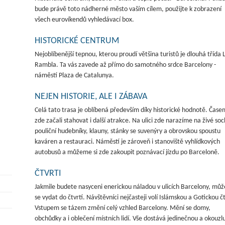
bude právě toto nádherné město vaším cílem, použijte k zobrazení
všech eurovíkendů vyhledávací box.
HISTORICKÉ CENTRUM
Nejoblíbenější tepnou, kterou proudí většina turistů je dlouhá třída 
Rambla. Ta vás zavede až přímo do samotného srdce Barcelony -
náměstí Plaza de Catalunya.
NEJEN HISTORIE, ALE I ZÁBAVA
Celá tato trasa je oblíbená především díky historické hodnotě. Čase
zde začali stahovat i další atrakce. Na ulici zde narazíme na živé soc
pouliční hudebníky, klauny, stánky se suvenýry a obrovskou spoustu
kaváren a restauraci. Náměstí je zároveň i stanoviště vyhlídkových
autobusů a můžeme si zde zakoupit poznávací jízdu po Barceloně.
ČTVRTI
Jakmile budete nasyceni enerickou náladou v ulicích Barcelony, můž
se vydat do čtvrtí. Návštěvníci nejčasteji volí Islámskou a Gotickou čt
Vstupem se tázem změní celý vzhled Barcelony. Mění se domy,
obchůdky a i oblečení místních lidí. Vše dostává jedinečnou a okouzlu