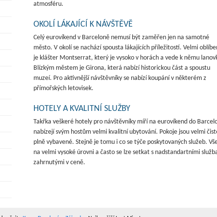
atmosféru.
OKOLÍ LÁKAJÍCÍ K NÁVŠTĚVĚ
Celý eurovíkend v Barceloně nemusí být zaměřen jen na samotné
město. V okolí se nachází spousta lákajících příležitostí. Velmi oblíb
je klášter Montserrat, který je vysoko v horách a vede k němu lanov
Blízkým městem je Girona, která nabízí historickou část a spoustu
muzeí. Pro aktivnější návštěvníky se nabízí koupání v některém z
přímořských letovisek.
HOTELY A KVALITNÍ SLUŽBY
Takřka veškeré hotely pro návštěvníky míří na eurovíkend do Barcel
nabízejí svým hostům velmi kvalitní ubytování. Pokoje jsou velmi čist
plně vybavené. Stejně je tomu i co se týče poskytovaných služeb. Vše
na velmi vysoké úrovni a často se lze setkat s nadstandartními služ
zahrnutými v ceně.