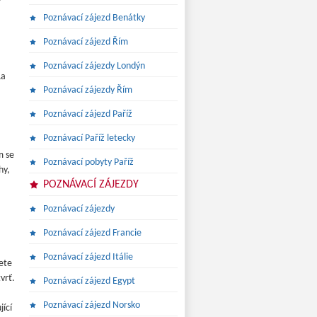
Poznávací zájezd Benátky
Poznávací zájezd Řím
Poznávací zájezdy Londýn
La
Poznávací zájezdy Řím
Poznávací zájezd Paříž
Poznávací Paříž letecky
m se
Poznávací pobyty Paříž
hy,
POZNÁVACÍ ZÁJEZDY
Poznávací zájezdy
Poznávací zájezd Francie
Poznávací zájezd Itálie
ete
vrť.
Poznávací zájezd Egypt
Poznávací zájezd Norsko
jící