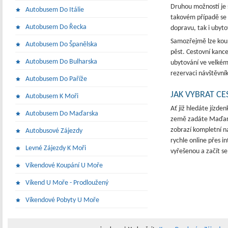
Druhou možností je 
Autobusem Do Itálie
takovém případě se v
Autobusem Do Řecka
dopravu, tak i ubyto
Samozřejmě lze koupi
Autobusem Do Španělska
pěst. Cestovní kance
Autobusem Do Bulharska
ubytování ve velkém
rezervaci návštěvní
Autobusem Do Paříže
JAK VYBRAT C
Autobusem K Moři
Ať již hledáte jízde
Autobusem Do Maďarska
země zadáte Maďarsk
zobrazí kompletní n
Autobusové Zájezdy
rychle online přes i
Levné Zájezdy K Moři
vyřešenou a začít se
Víkendové Koupání U Moře
Víkend U Moře - Prodloužený
Víkendové Pobyty U Moře