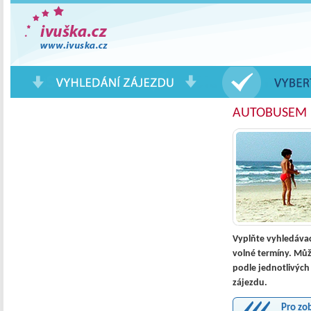
Pobytové Zájezdy a Eurovíkendy
AUTOBUSEM 
Vyplňte vyhledávac
volné termíny. Může
podle jednotlivých 
zájezdu.
Pro zo