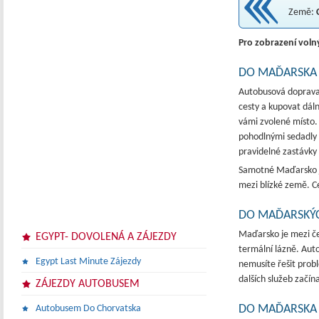
Země:
Pro zobrazení voln
DO MAĎARSKA
Autobusová doprava
cesty a kupovat dál
vámi zvolené místo. 
pohodlnými sedadly 
pravidelné zastávky
Samotné Maďarsko j
mezi blízké země. Ce
DO MAĎARSKÝ
Maďarsko je mezi če
EGYPT- DOVOLENÁ A ZÁJEZDY
termální lázně. Aut
Egypt Last Minute Zájezdy
nemusíte řešit prob
dalších služeb začína
ZÁJEZDY AUTOBUSEM
DO MAĎARSKA
Autobusem Do Chorvatska