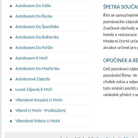
Autobusem Do Itálie
ŠPETKA SOUČA
Řím se samozřejmně 
Autobusem Do Řecka
poznávacího zájezdu
Autobusem Do Španělska
Značkové obchody s
hotely a restaurace p
Autobusem Do Bulharska
Moderní čtvrtě určen
Autobusem Do Paříže
atrakce určené pro 
Autobusem K Moři
OPOČINEK A R
Autobusem Do Maďarska
Celý poznávací záje
poznávání Říma. Ve v
Autobusové Zájezdy
chvilek volna a odpo
tuto směsici pocitů
Levné Zájezdy K Moři
následně přivézt s 
Víkendové Koupání U Moře
Víkend U Moře - Prodloužený
Víkendové Pobyty U Moře