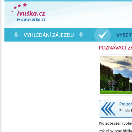
Pobytové Zájezdy a Eurovíkendy
POZNÁVACÍ Z
Pro zo
Země:
Pro zobrazení voln
Pokud by jsme hledal