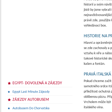
historií a svým náv
jistě by jsme vybral
nejnavštěvovanějšíc
právě zde, použijte
vyhledávací box.
HISTORIE NA 
Hlavní a oprávněným
se zde zachovaly a 
vztahu k víře a náb
takové historické s
kašen a fontán.
PRAVÁ ITALSK
Pokud chceme zažít 
EGYPT- DOVOLENÁ A ZÁJEZDY
samotného srdce Itá
příležitost ochutná 
Egypt Last Minute Zájezdy
oblíbenou pizzu. Pří
ZÁJEZDY AUTOBUSEM
Vrcholem může být 
italského vína.
Autobusem Do Chorvatska